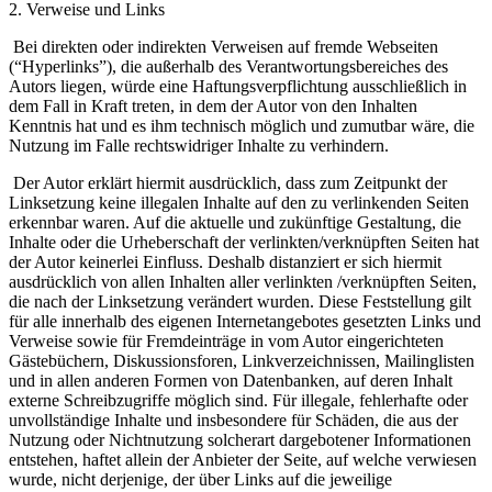
2. Verweise und Links
Bei direkten oder indirekten Verweisen auf fremde Webseiten
(“Hyperlinks”), die außerhalb des Verantwortungsbereiches des
Autors liegen, würde eine Haftungsverpflichtung ausschließlich in
dem Fall in Kraft treten, in dem der Autor von den Inhalten
Kenntnis hat und es ihm technisch möglich und zumutbar wäre, die
Nutzung im Falle rechtswidriger Inhalte zu verhindern.
Der Autor erklärt hiermit ausdrücklich, dass zum Zeitpunkt der
Linksetzung keine illegalen Inhalte auf den zu verlinkenden Seiten
erkennbar waren. Auf die aktuelle und zukünftige Gestaltung, die
Inhalte oder die Urheberschaft der verlinkten/verknüpften Seiten hat
der Autor keinerlei Einfluss. Deshalb distanziert er sich hiermit
ausdrücklich von allen Inhalten aller verlinkten /verknüpften Seiten,
die nach der Linksetzung verändert wurden. Diese Feststellung gilt
für alle innerhalb des eigenen Internetangebotes gesetzten Links und
Verweise sowie für Fremdeinträge in vom Autor eingerichteten
Gästebüchern, Diskussionsforen, Linkverzeichnissen, Mailinglisten
und in allen anderen Formen von Datenbanken, auf deren Inhalt
externe Schreibzugriffe möglich sind. Für illegale, fehlerhafte oder
unvollständige Inhalte und insbesondere für Schäden, die aus der
Nutzung oder Nichtnutzung solcherart dargebotener Informationen
entstehen, haftet allein der Anbieter der Seite, auf welche verwiesen
wurde, nicht derjenige, der über Links auf die jeweilige